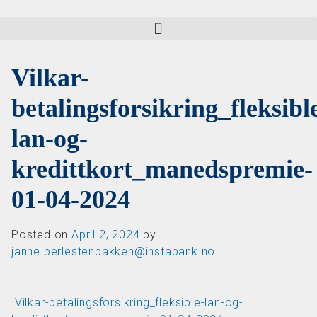
Vilkar-
betalingsforsikring_fleksibl
lan-og-
kredittkort_manedspremie-
01-04-2024
Posted on
April 2, 2024
by
janne.perlestenbakken@instabank.no
Post navigation
Vilkar-betalingsforsikring_fleksible-lan-og-